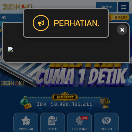
Daftar
Untuk Kendala Login atau Website Bisa
PERHATIAN.
IDR
50,420,733,240
POPULAR
SLOT
LIVE GAME
CASINO